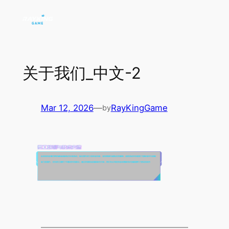
Skip
to
content
关于我们_中文-2
Mar 12, 2026
—
RayKingGame
by