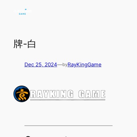
Skip
to
content
牌-白
Dec 25, 2024
—
RayKingGame
by