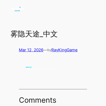
Skip
to
content
雾隐天途_中文
Mar 12, 2026
—
RayKingGame
by
Comments