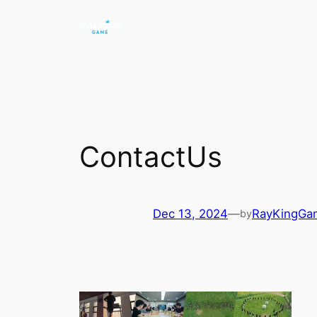
Skip
to
content
ContactUs
Dec 13, 2024
—
RayKingGa
by