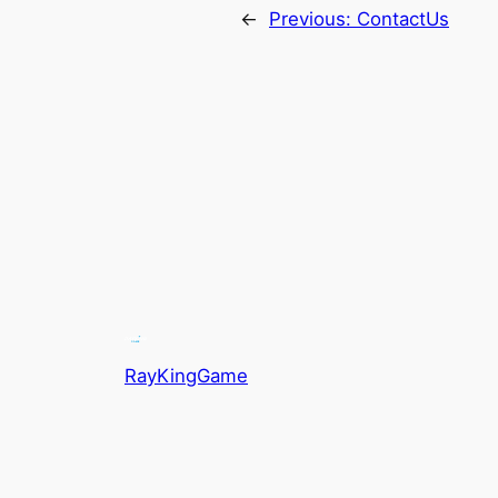
←
Previous:
ContactUs
RayKingGame